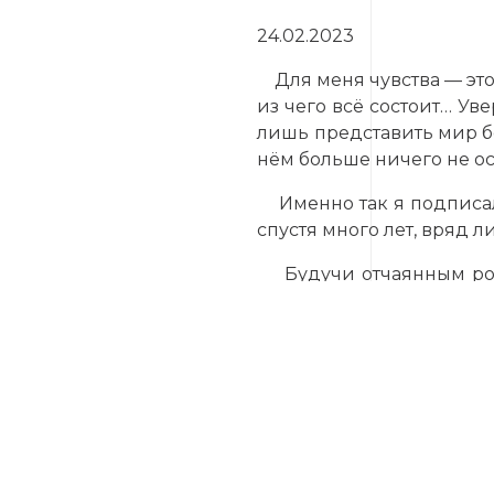
24.02.2023
Для меня чувства — это в
из чего всё состоит… Уве
лишь представить мир бе
нём больше ничего не ос
Именно так я подписал э
спустя много лет, вряд 
Будучи отчаянным рома
где нет любви. Но, вп
кратких описаний, а чита
📎 И если Вы захотите его
https://anatoliy-kavun.in