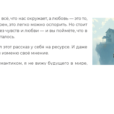
сё, что нас окружает, а любовь — это то,
рен, это легко можно оспорить. Но стоит
з чувств и любви — и вы поймёте, что в
талось.
тот рассказ у себя на ресурсе. И даже
ли изменю своё мнение.
нтиком, я не вижу будущего в мире,
рочем, любой рассказ заслуживает не
телей.
 прочесть, то ссылка ниже:
fo/ru/books/dom-na-obryve