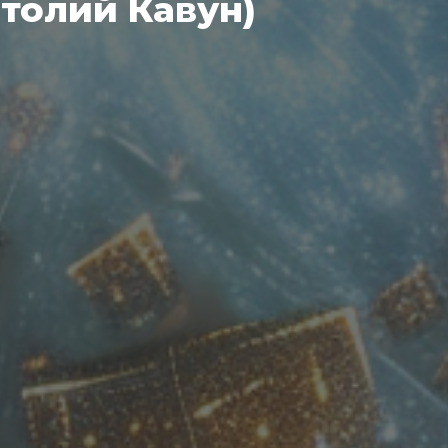
атолий Кавун)