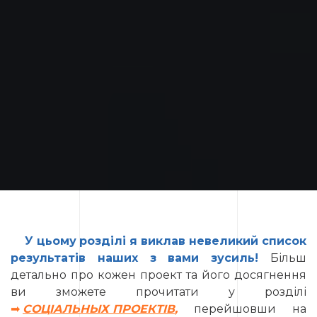
У
цьому
розділі
я
виклав
невеликий
список
результатів
наших
з
вами
зусиль!
Більш
детально про кожен проект та його досягнення
ви зможете прочитати у розділі
➡
СОЦIАЛЬНЫХ ПРОЕКТIВ
,
перейшовши на