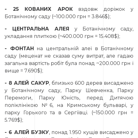
- 25 КОВАНИХ АРОК
вздовж доріжок у
Ботанічному саду (~100.000 грн = 3.846$);
- ЦЕНТРАЛЬНА АЛЕЯ
у Ботанічному саду,
укладання плиткою (~400.000 грн = 15.408$);
- ФОНТАН
на центральній алеї в Ботанічному
саду (меценат не сказав суму витрат, але гадаю
загальна вартість робіт була понад ~200.000 грн і
вище = 7.690$);
- 8 АЛЕЙ САКУР
, близько 600 дерев висаджено
у Ботанічному саду, Парку Шевченка, Парку
Перемоги, Парку Юність, перед Дитячою
поліклінікою №6, на Кримському бульварі, у
парку Горького та в Сергіївці. (~150.000 грн =
5.769$);
- 6 АЛЕЙ БУЗКУ
, понад 1.950 кущів висаджено у