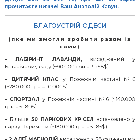
прочитаєте
нижче! Ваш Анатолій Кавун.
БЛАГОУСТРІЙ
ОДЕСИ
(яке ми змогли зробити разом із
вами)
- ЛАБІРИНТ ЛАВАНДИ,
висаджений у
Ботанічному саду (~90.000 грн = 3.258$)
- ДИТЯЧИЙ КЛАС
у Пожежній частині №6
(~280.000 грн = 10.000$)
- СПОРТЗАЛ
у Пожежній частині №6 (~140.000
грн = 5.180$)
-
Більше
30 ПАРКОВИХ КРІСЕЛ
встановлено у
парку Перемоги (~180.000 грн = 5.185$)
- 2 АЛЕЇ МАГНОЛІЙ
висаджено з 38 саджанців у