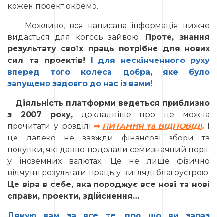
кожен проект окремо.
Можливо, вся написана інформація нижче
видасться для когось зайвою.
Проте, знання
результату своїх праць потрібне для нових
сил та проектів!
І
для
нескінченного
руху
вперед
того
колеса
добра,
яке
було
запущено
задовго
до
нас
із
вами!
Діяльність платформи ведеться приблизно
з 2007 року,
докладніше про це можна
прочитати у розділі
➡
ПИТАННЯ та ВIДПОВIДІ
.
І
це далеко не завжди фінансові збори та
покупки, які давно подолали семизначний поріг
у іноземних валютах. Це не лише фізично
відчутні результати праць у вигляді благоустрою.
Це віра в себе, яка породжує все нові та нові
справи, проекти, здійснення…
Дякую
вам
за
все
те,
про
що
ви
зараз