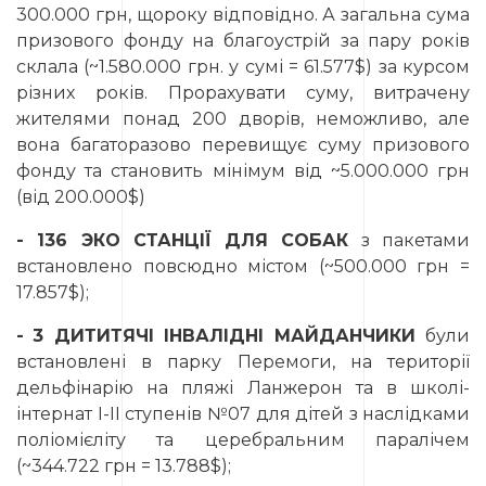
300.000 грн, щороку відповідно. А загальна сума
призового фонду на благоустрій за пару років
склала (~1.580.000 грн. у сумі = 61.577$) за курсом
різних років. Прорахувати суму, витрачену
жителями понад 200 дворів, неможливо, але
вона багаторазово перевищує суму призового
фонду та становить мінімум від ~5.000.000 грн
(від 200.000$)
- 136 ЭКО СТАНЦІЇ ДЛЯ СОБАК
з пакетами
встановлено повсюдно містом (~500.000 грн =
17.857$);
-
3 ДИТИТЯЧІ ІНВАЛІДНІ МАЙДАНЧИКИ
були
встановлені в парку Перемоги, на території
дельфінарію на пляжі Ланжерон та в школі-
інтернат І-ІІ ступенів №07 для дітей з наслідками
поліомієліту та церебральним паралічем
(~344.722 грн = 13.788$);