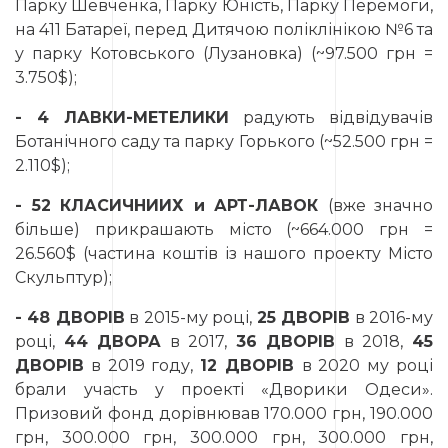
Парку Шевченка, Парку Юність, Парку Перемоги,
на 411 Батареї, перед Дитячою поліклінікою №6 та
у парку Котовського (Лузановка) (~97.500 грн =
3.750$);
- 4 ЛАВКИ-МЕТЕЛИКИ
радують відвідувачів
Ботанічного саду та парку Горького (~52.500 грн =
2.110$);
- 52 КЛАСИЧНИИХ и АРТ-ЛАВОК
(вже значно
більше) прикрашають місто (~664.000 грн =
26.560$ (частина коштів із нашого проекту Місто
Скульптур);
- 48 ДВОРІВ
в 2015-му році,
25 ДВОРІВ
в 2016-му
році,
44 ДВОРА
в 2017,
36 ДВОРІВ
в 2018,
45
ДВОРІВ
в 2019 году,
12 ДВОРІВ
в 2020 му році
брали участь у проекті «Дворики Одеси».
Призовий фонд дорівнював 170.000 грн, 190.000
грн, 300.000 грн, 300.000 грн, 300.000 грн,