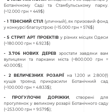
Ботанічному Саді та Стамбульському парку.
(~12.000 грн = 449$)
- 1 ТЕНІСНИЙ СТІЛ
(уличный), як призовий фонд
у конкурсі благоустрою (~15.000 грн = 576$)
- 5 СТРИТ АРТ ПРОЕКТІВ
у різних місцях Одеси
(~180.000 грн = 6.923$)
- 3.706 НОВИХ ДЕРЕВ
зростати завдяки вам
вулицями та парками міста (~800.000 грн =
40.000$);
- 2 ВЕЛИЧЕЗНИХ РОЗАРІЇ
на 1.200 и 2.800(!)
кущів троянд прикрасили Ботанічний сад
(~100.000 грн = 4.833$);
- ПРОГУЛОЧНІ ДОРІЖКИ
, створені для
прогулянок у великому розарії Ботанічного саду
(~253.000 грн = 9.579$);